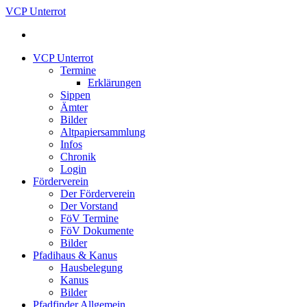
VCP Unterrot
VCP Unterrot
Termine
Erklärungen
Sippen
Ämter
Bilder
Altpapiersammlung
Infos
Chronik
Login
Förderverein
Der Förderverein
Der Vorstand
FöV Termine
FöV Dokumente
Bilder
Pfadihaus & Kanus
Hausbelegung
Kanus
Bilder
Pfadfinder Allgemein