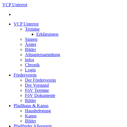
VCP Unterrot
VCP Unterrot
Termine
Erklärungen
Sippen
Ämter
Bilder
Altpapiersammlung
Infos
Chronik
Login
Förderverein
Der Förderverein
Der Vorstand
FöV Termine
FöV Dokumente
Bilder
Pfadihaus & Kanus
Hausbelegung
Kanus
Bilder
Pfadfinder Allgemein